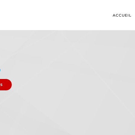
ACCUEIL
U
ES