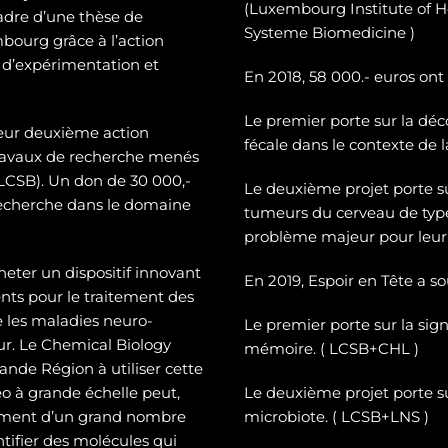
(Luxembourg Institute of H
cadre d’une thèse de
Systeme Biomedicine )
mbourg grâce à l’action
 d’expérimentation et
En 2018, 58 000.- euros ont
Le premier porte sur la dé
c
leur deuxième action
fécale dans le contexte de 
 travaux de recherche menés
CSB). Un don de 30 000,-
Le deuxième projet porte 
recherche dans le domaine
tumeurs du cerveau de typ
problème majeur pour leur 
heter un dispositif innovant
En 2019, Espoir en Tête a s
ts pour le traitement des
e les maladies neuro-
Le premier porte sur la sign
eur. Le Chemical Biology
mémoire. ( LCSB+CHL )
nde Région à utiliser cette
o à grande échelle peut,
Le deuxième projet porte su
tement d’un grand nombre
microbiote. ( LCSB+LNS )
entifier des molécules qui