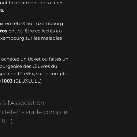
 tout financement de salaires
s.
oir en tête® au Luxembourg
ros
ont pu être collectés au
Luxembourg sur les maladies
: achetez un ticket ou faites un
bourgeoise des Œuvres du
spoir en tête® », sur le compte
 1003
(BLUXLULL).
 à l’Association
®
n tête
» sur le compte
ULL).