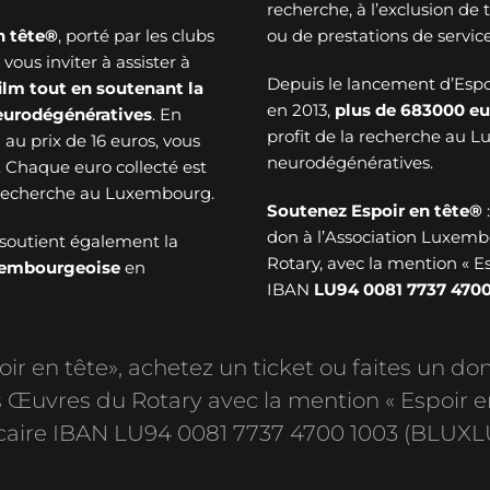
recherche, à l’exclusion de
n tête®
, porté par les clubs
ou de prestations de service
ous inviter à assister à
Depuis le lancement d’Esp
ilm tout en soutenant la
en 2013,
plus de
683000 eu
neurodégénératives
. En
profit de la recherche au 
au prix de 16 euros, vous
neurodégénératives.
. Chaque euro collecté est
a recherche au Luxembourg.
Soutenez Espoir en tête®
don à l’Association Luxem
soutient également la
Rotary, avec la mention « E
uxembourgeoise
en
IBAN
LU94 0081 7737 4700
r en tête», achetez un ticket ou faites un don
Œuvres du Rotary avec la mention « Espoir e
aire IBAN LU94 0081 7737 4700 1003 (BLUXL