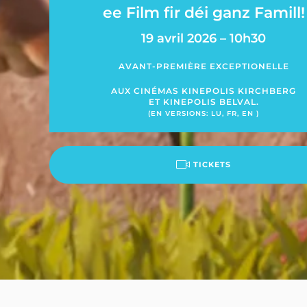
ee Film fir déi ganz Famill!
19 avril 2026 – 10h30
AVANT-PREMIÈRE EXCEPTIONELLE
AUX CINÉMAS KINEPOLIS KIRCHBERG
ET KINEPOLIS BELVAL.
(EN VERSIONS: LU, FR, EN )
TICKETS