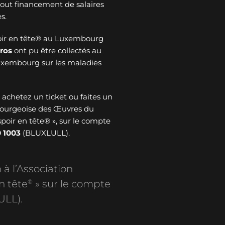
 tout financement de salaires
s.
oir en tête® au Luxembourg
ros
ont pu être collectés au
Luxembourg sur les maladies
: achetez un ticket ou faites un
bourgeoise des Œuvres du
spoir en tête® », sur le compte
 1003
(BLUXLULL).
 à l’Association
®
n tête
» sur le compte
ULL).