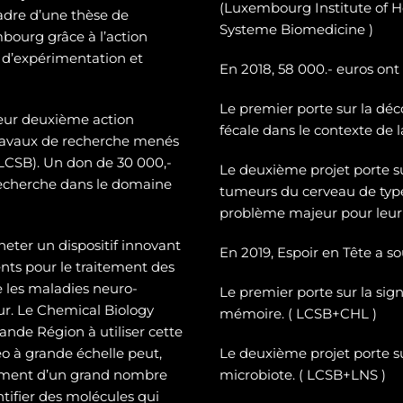
(Luxembourg Institute of H
cadre d’une thèse de
Systeme Biomedicine )
mbourg grâce à l’action
 d’expérimentation et
En 2018, 58 000.- euros ont
Le premier porte sur la dé
c
leur deuxième action
fécale dans le contexte de 
 travaux de recherche menés
CSB). Un don de 30 000,-
Le deuxième projet porte 
recherche dans le domaine
tumeurs du cerveau de typ
problème majeur pour leur 
heter un dispositif innovant
En 2019, Espoir en Tête a s
ts pour le traitement des
e les maladies neuro-
Le premier porte sur la sign
eur. Le Chemical Biology
mémoire. ( LCSB+CHL )
nde Région à utiliser cette
o à grande échelle peut,
Le deuxième projet porte su
tement d’un grand nombre
microbiote. ( LCSB+LNS )
entifier des molécules qui