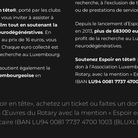
recherche, à l’exclusion de
n tête®
, porté par les clubs
ou de prestations de service
ous inviter à assister à
Depuis le lancement d’Esp
ilm tout en soutenant la
en 2013,
plus de
683000 eu
neurodégénératives
. En
profit de la recherche au 
au prix de 16 euros, vous
neurodégénératives.
. Chaque euro collecté est
a recherche au Luxembourg.
Soutenez Espoir en tête®
don à l’Association Luxem
soutient également la
Rotary, avec la mention « E
uxembourgeoise
en
IBAN
LU94 0081 7737 4700
r en tête», achetez un ticket ou faites un don
Œuvres du Rotary avec la mention « Espoir e
aire IBAN LU94 0081 7737 4700 1003 (BLUXL