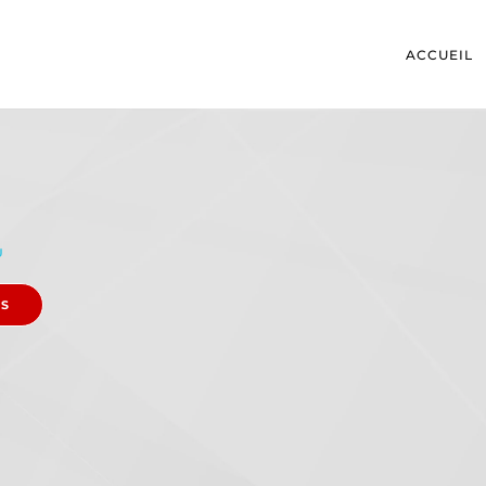
ACCUEIL
U
ES