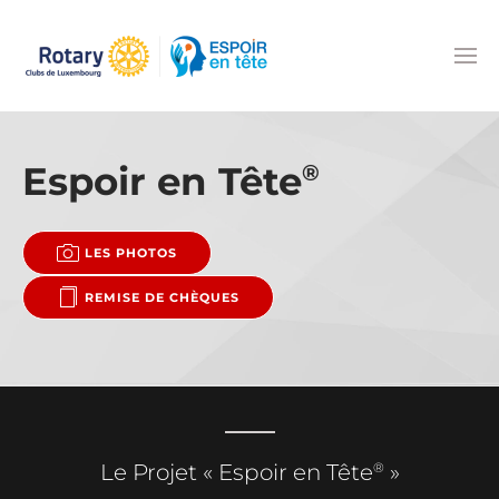
Accéder au contenu principal
Espoir en Tête
®
LES PHOTOS
REMISE DE CHÈQUES
®
Le Projet « Espoir en Tête
»