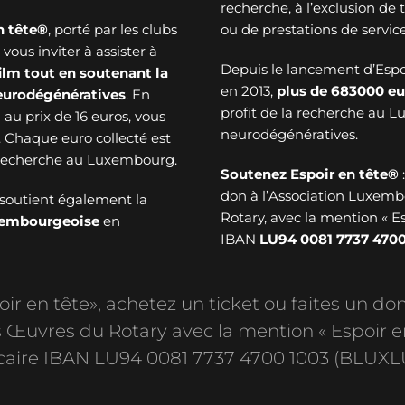
recherche, à l’exclusion de
n tête®
, porté par les clubs
ou de prestations de service
ous inviter à assister à
Depuis le lancement d’Esp
ilm tout en soutenant la
en 2013,
plus de
683000 eu
neurodégénératives
. En
profit de la recherche au 
au prix de 16 euros, vous
neurodégénératives.
. Chaque euro collecté est
a recherche au Luxembourg.
Soutenez Espoir en tête®
don à l’Association Luxem
soutient également la
Rotary, avec la mention « E
uxembourgeoise
en
IBAN
LU94 0081 7737 4700
r en tête», achetez un ticket ou faites un don
Œuvres du Rotary avec la mention « Espoir e
aire IBAN LU94 0081 7737 4700 1003 (BLUXL