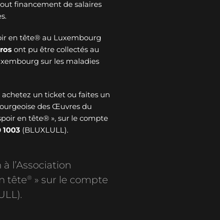
 tout financement de salaires
s.
oir en tête® au Luxembourg
ros
ont pu être collectés au
Luxembourg sur les maladies
: achetez un ticket ou faites un
bourgeoise des Œuvres du
spoir en tête® », sur le compte
 1003
(BLUXLULL).
 à l’Association
®
n tête
» sur le compte
ULL).