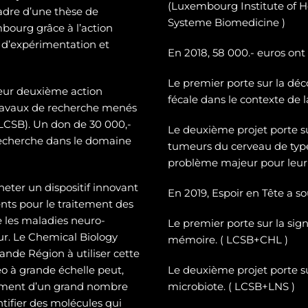
(Luxembourg Institute of H
cadre d’une thèse de
Systeme Biomedicine )
mbourg grâce à l’action
 d’expérimentation et
En 2018, 58 000.- euros ont
Le premier porte sur la dé
c
leur deuxième action
fécale dans le contexte de 
 travaux de recherche menés
CSB). Un don de 30 000,-
Le deuxième projet porte 
recherche dans le domaine
tumeurs du cerveau de typ
problème majeur pour leur 
heter un dispositif innovant
En 2019, Espoir en Tête a s
ts pour le traitement des
e les maladies neuro-
Le premier porte sur la sign
eur. Le Chemical Biology
mémoire. ( LCSB+CHL )
nde Région à utiliser cette
o à grande échelle peut,
Le deuxième projet porte su
tement d’un grand nombre
microbiote. ( LCSB+LNS )
entifier des molécules qui