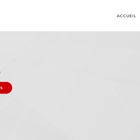
ACCUEIL
U
ES