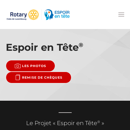
Accéder au contenu principal
Espoir en Tête
®
LES PHOTOS
REMISE DE CHÈQUES
®
Le Projet « Espoir en Tête
»