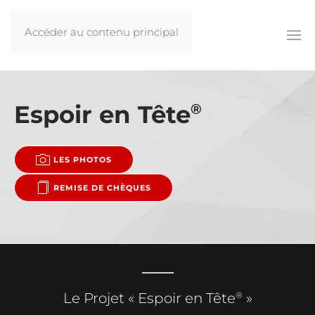
Accéder au contenu principal
Espoir en Tête
®
LES PHOTOS
REMISE DE CHÈQUES
®
Le Projet « Espoir en Tête
»