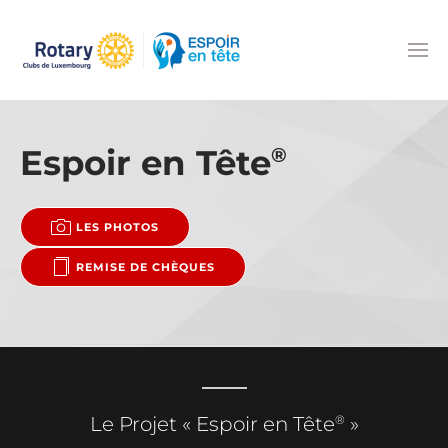
Accéder au contenu principal
Espoir en Tête
®
LES PHOTOS
REMISE DE CHÈQUES
®
Le Projet « Espoir en Tête
»