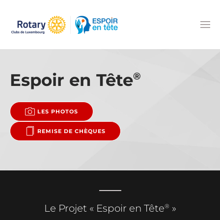
Accéder au contenu principal
Espoir en Tête
®
LES PHOTOS
REMISE DE CHÈQUES
®
Le Projet « Espoir en Tête
»