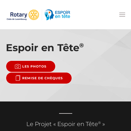
Accéder au contenu principal
Espoir en Tête
®
LES PHOTOS
REMISE DE CHÈQUES
®
Le Projet « Espoir en Tête
»