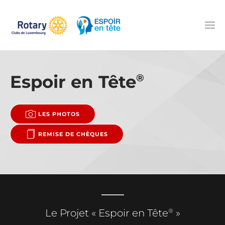
Accéder au contenu principal
Espoir en Tête
®
LES PHOTOS
REMISE DE CHÈQUES
®
Le Projet « Espoir en Tête
»