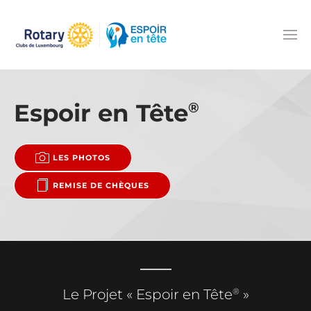
Accéder au contenu principal
Espoir en Tête
®
LES PHOTOS
REMISE DE CHÈQUES
®
Le Projet « Espoir en Tête
»