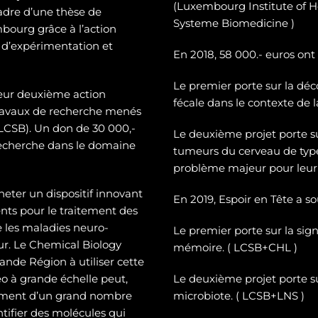
(Luxembourg Institute of H
cadre d’une thèse de
Systeme Biomedicine )
mbourg grâce à l’action
 d’expérimentation et
En 2018, 58 000.- euros ont
Le premier porte sur la dé
c
leur deuxième action
fécale dans le contexte de 
 travaux de recherche menés
CSB). Un don de 30 000,-
Le deuxième projet porte 
recherche dans le domaine
tumeurs du cerveau de typ
problème majeur pour leur 
heter un dispositif innovant
En 2019, Espoir en Tête a s
ts pour le traitement des
e les maladies neuro-
Le premier porte sur la sign
eur. Le Chemical Biology
mémoire. ( LCSB+CHL )
nde Région à utiliser cette
o à grande échelle peut,
Le deuxième projet porte su
tement d’un grand nombre
microbiote. ( LCSB+LNS )
entifier des molécules qui