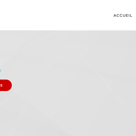
ACCUEIL
U
ES