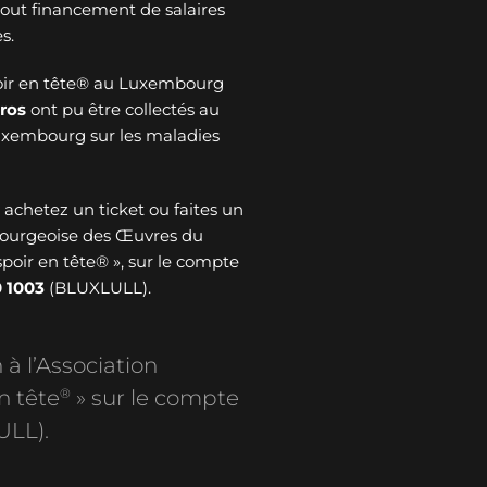
 tout financement de salaires
s.
oir en tête® au Luxembourg
ros
ont pu être collectés au
Luxembourg sur les maladies
: achetez un ticket ou faites un
bourgeoise des Œuvres du
spoir en tête® », sur le compte
 1003
(BLUXLULL).
 à l’Association
®
n tête
» sur le compte
ULL).