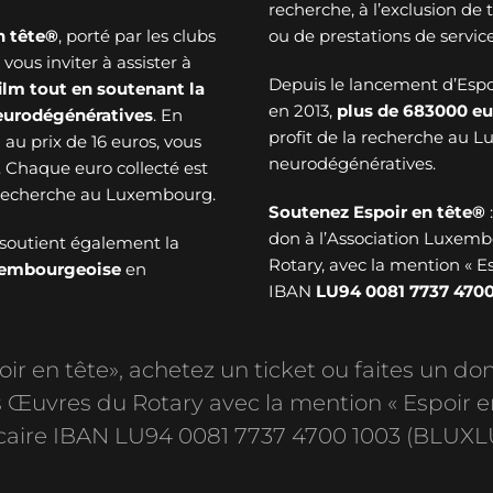
recherche, à l’exclusion de
n tête®
, porté par les clubs
ou de prestations de service
ous inviter à assister à
Depuis le lancement d’Esp
ilm tout en soutenant la
en 2013,
plus de
683000 eu
neurodégénératives
. En
profit de la recherche au 
au prix de 16 euros, vous
neurodégénératives.
. Chaque euro collecté est
a recherche au Luxembourg.
Soutenez Espoir en tête®
don à l’Association Luxem
soutient également la
Rotary, avec la mention « E
uxembourgeoise
en
IBAN
LU94 0081 7737 4700
r en tête», achetez un ticket ou faites un don
Œuvres du Rotary avec la mention « Espoir e
aire IBAN LU94 0081 7737 4700 1003 (BLUXL