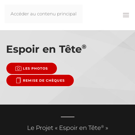
Accéder au contenu principal
Espoir en Tête
®
LES PHOTOS
REMISE DE CHÈQUES
®
Le Projet « Espoir en Tête
»