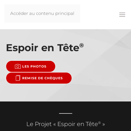
Accéder au contenu principal
Espoir en Tête
®
LES PHOTOS
REMISE DE CHÈQUES
®
Le Projet « Espoir en Tête
»