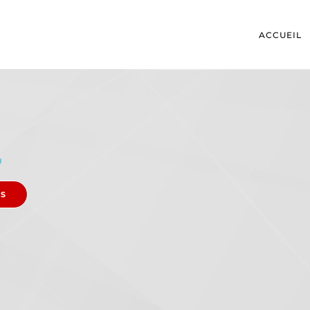
ACCUEIL
U
ES