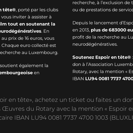
recherche, à l’exclusion de
n tête®
, porté par les clubs
ou de prestations de service
ous inviter à assister à
Depuis le lancement d’Esp
ilm tout en soutenant la
en 2013,
plus de
683000 eu
neurodégénératives
. En
profit de la recherche au 
au prix de 16 euros, vous
neurodégénératives.
. Chaque euro collecté est
a recherche au Luxembourg.
Soutenez Espoir en tête®
don à l’Association Luxem
soutient également la
Rotary, avec la mention « E
uxembourgeoise
en
IBAN
LU94 0081 7737 4700
r en tête», achetez un ticket ou faites un don
Œuvres du Rotary avec la mention « Espoir e
aire IBAN LU94 0081 7737 4700 1003 (BLUXL