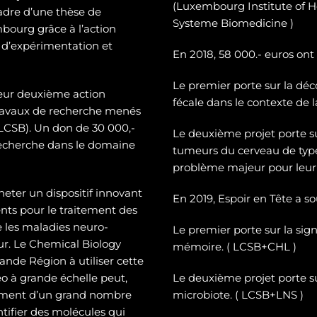
(Luxembourg Institute of H
cadre d’une thèse de
Systeme Biomedicine )
mbourg grâce à l’action
 d’expérimentation et
En 2018, 58 000.- euros ont
Le premier porte sur la dé
c
leur deuxième action
fécale dans le contexte de 
 travaux de recherche menés
CSB). Un don de 30 000,-
Le deuxième projet porte 
recherche dans le domaine
tumeurs du cerveau de typ
problème majeur pour leur 
heter un dispositif innovant
En 2019, Espoir en Tête a s
ts pour le traitement des
e les maladies neuro-
Le premier porte sur la sign
eur. Le Chemical Biology
mémoire. ( LCSB+CHL )
nde Région à utiliser cette
o à grande échelle peut,
Le deuxième projet porte su
tement d’un grand nombre
microbiote. ( LCSB+LNS )
entifier des molécules qui