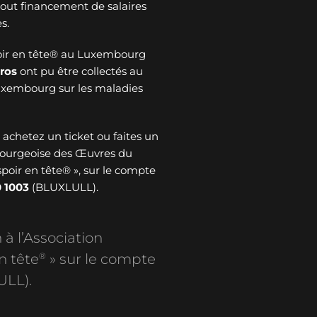
 tout financement de salaires
s.
oir en tête® au Luxembourg
ros
ont pu être collectés au
Luxembourg sur les maladies
: achetez un ticket ou faites un
bourgeoise des Œuvres du
spoir en tête® », sur le compte
 1003
(BLUXLULL).
 à l’Association
®
n tête
» sur le compte
ULL).