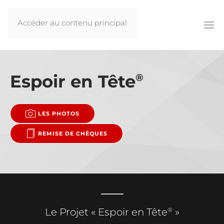
Accéder au contenu principal
Espoir en Tête
®
LES PHOTOS
REMISE DE CHÈQUES
®
Le Projet « Espoir en Tête
»