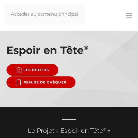
Accéder au contenu principal
Espoir en Tête
®
LES PHOTOS
REMISE DE CHÈQUES
®
Le Projet « Espoir en Tête
»