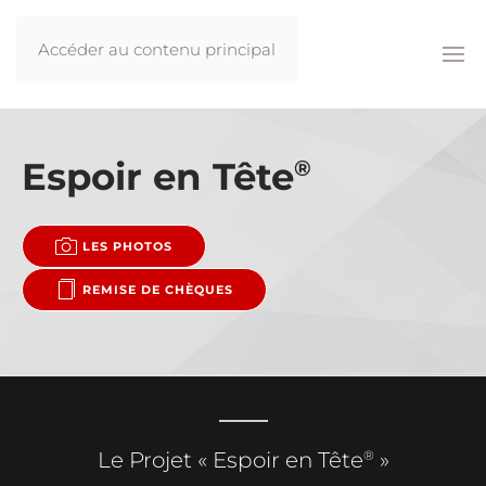
Accéder au contenu principal
Espoir en Tête
®
LES PHOTOS
REMISE DE CHÈQUES
®
Le Projet « Espoir en Tête
»