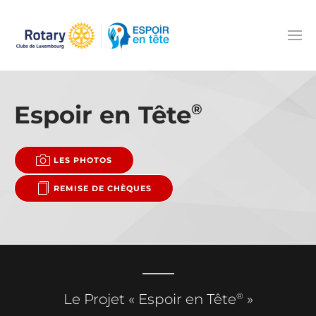
Accéder au contenu principal
Espoir en Tête
®
LES PHOTOS
REMISE DE CHÈQUES
®
Le Projet « Espoir en Tête
»