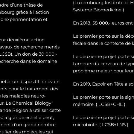
(Luxembourg Institute of H
cadre d’une thèse de
Systeme Biomedicine )
mbourg grâce à l’action
 d’expérimentation et
En 2018, 58 000.- euros ont
Le premier porte sur la dé
c
leur deuxième action
fécale dans le contexte de 
 travaux de recherche menés
CSB). Un don de 30 000,-
Le deuxième projet porte 
recherche dans le domaine
tumeurs du cerveau de typ
problème majeur pour leur 
heter un dispositif innovant
En 2019, Espoir en Tête a s
ts pour le traitement des
e les maladies neuro-
Le premier porte sur la sign
eur. Le Chemical Biology
mémoire. ( LCSB+CHL )
nde Région à utiliser cette
o à grande échelle peut,
Le deuxième projet porte su
tement d’un grand nombre
microbiote. ( LCSB+LNS )
entifier des molécules qui