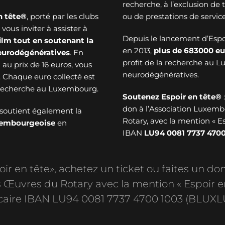
recherche, à l’exclusion de
n tête®
, porté par les clubs
ou de prestations de service
ous inviter à assister à
Depuis le lancement d’Esp
ilm tout en soutenant la
en 2013,
plus de
683000 eu
neurodégénératives
. En
profit de la recherche au 
au prix de 16 euros, vous
neurodégénératives.
. Chaque euro collecté est
a recherche au Luxembourg.
Soutenez Espoir en tête®
don à l’Association Luxem
soutient également la
Rotary, avec la mention « E
uxembourgeoise
en
IBAN
LU94 0081 7737 4700
r en tête», achetez un ticket ou faites un don
Œuvres du Rotary avec la mention « Espoir e
aire IBAN LU94 0081 7737 4700 1003 (BLUXL