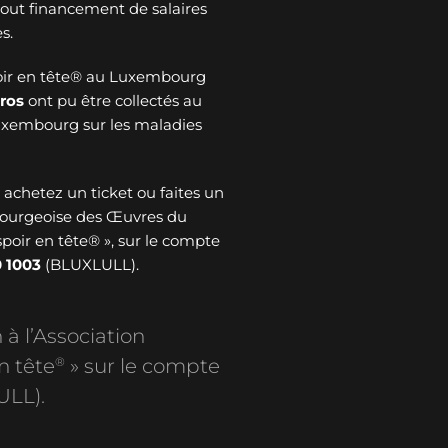
 tout financement de salaires
s.
oir en tête® au Luxembourg
ros
ont pu être collectés au
Luxembourg sur les maladies
: achetez un ticket ou faites un
bourgeoise des Œuvres du
spoir en tête® », sur le compte
 1003
(BLUXLULL).
 à l’Association
®
n tête
» sur le compte
ULL).