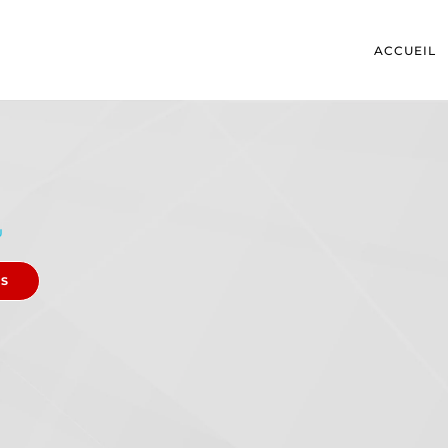
ACCUEIL
U
ES