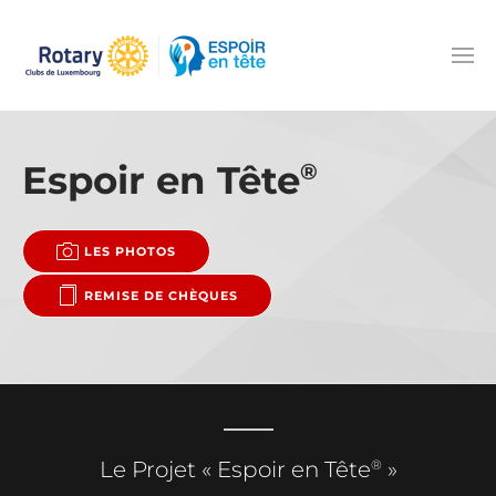
Accéder au contenu principal
Espoir en Tête
®
LES PHOTOS
REMISE DE CHÈQUES
®
Le Projet « Espoir en Tête
»