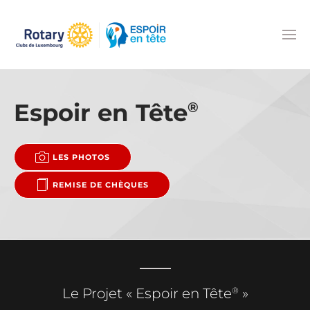
Accéder au contenu principal
Espoir en Tête
®
LES PHOTOS
REMISE DE CHÈQUES
®
Le Projet « Espoir en Tête
»