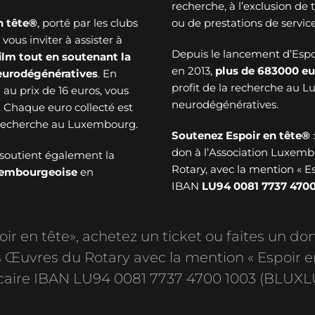
recherche, à l’exclusion de
n tête®
, porté par les clubs
ou de prestations de service
ous inviter à assister à
Depuis le lancement d’Esp
ilm tout en soutenant la
en 2013,
plus de
683000 eu
neurodégénératives
. En
profit de la recherche au 
au prix de 16 euros, vous
neurodégénératives.
. Chaque euro collecté est
a recherche au Luxembourg.
Soutenez Espoir en tête®
don à l’Association Luxem
soutient également la
Rotary, avec la mention « E
uxembourgeoise
en
IBAN
LU94 0081 7737 4700
r en tête», achetez un ticket ou faites un don
Œuvres du Rotary avec la mention « Espoir e
aire IBAN LU94 0081 7737 4700 1003 (BLUXL