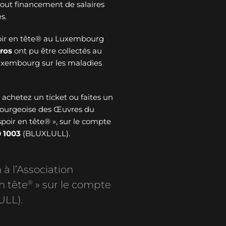
 tout financement de salaires
s.
oir en tête® au Luxembourg
ros
ont pu être collectés au
Luxembourg sur les maladies
: achetez un ticket ou faites un
bourgeoise des Œuvres du
spoir en tête® », sur le compte
 1003
(BLUXLULL).
 à l’Association
®
n tête
» sur le compte
ULL).