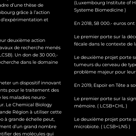
(Luxembourg Institute of H
cadre d’une thèse de
Systeme Biomedicine )
mbourg grâce à l’action
 d’expérimentation et
En 2018, 58 000.- euros ont
Le premier porte sur la dé
c
leur deuxième action
fécale dans le contexte de 
 travaux de recherche menés
CSB). Un don de 30 000,-
Le deuxième projet porte 
recherche dans le domaine
tumeurs du cerveau de typ
problème majeur pour leur 
heter un dispositif innovant
En 2019, Espoir en Tête a s
ts pour le traitement des
e les maladies neuro-
Le premier porte sur la sign
eur. Le Chemical Biology
mémoire. ( LCSB+CHL )
nde Région à utiliser cette
o à grande échelle peut,
Le deuxième projet porte su
tement d’un grand nombre
microbiote. ( LCSB+LNS )
entifier des molécules qui