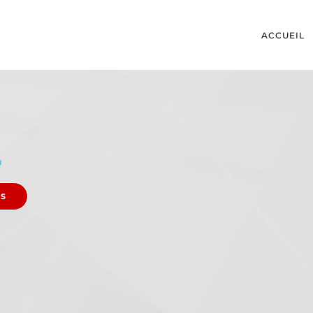
ACCUEIL
U
ES