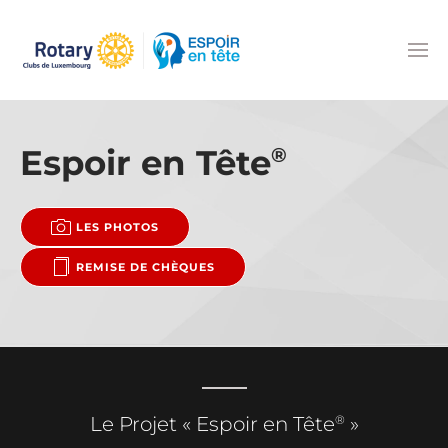
Accéder au contenu principal
Espoir en Tête
®
LES PHOTOS
REMISE DE CHÈQUES
®
Le Projet « Espoir en Tête
»