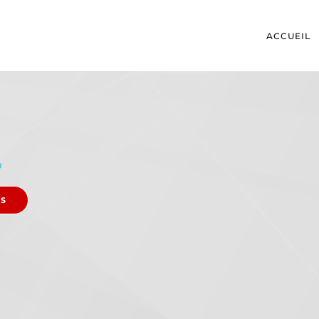
ACCUEIL
U
ES