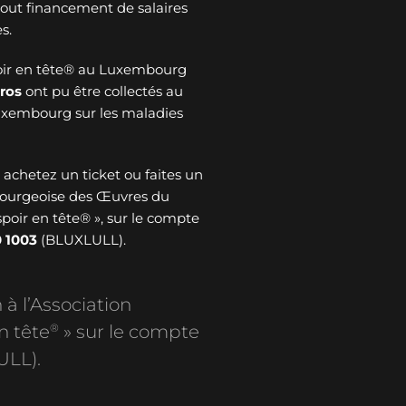
 tout financement de salaires
s.
oir en tête® au Luxembourg
ros
ont pu être collectés au
Luxembourg sur les maladies
: achetez un ticket ou faites un
bourgeoise des Œuvres du
spoir en tête® », sur le compte
 1003
(BLUXLULL).
 à l’Association
®
n tête
» sur le compte
ULL).