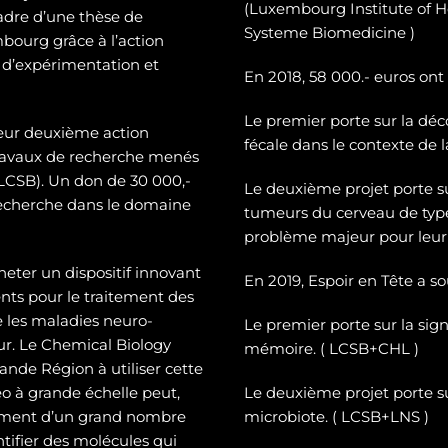
(Luxembourg Institute of H
cadre d’une thèse de
Systeme Biomedicine )
mbourg grâce à l’action
 d’expérimentation et
En 2018, 58 000.- euros ont
Le premier porte sur la dé
c
leur deuxième action
fécale dans le contexte de 
 travaux de recherche menés
CSB). Un don de 30 000,-
Le deuxième projet porte 
recherche dans le domaine
tumeurs du cerveau de typ
problème majeur pour leur 
heter un dispositif innovant
En 2019, Espoir en Tête a s
ts pour le traitement des
e les maladies neuro-
Le premier porte sur la sign
eur. Le Chemical Biology
mémoire. ( LCSB+CHL )
nde Région à utiliser cette
o à grande échelle peut,
Le deuxième projet porte su
tement d’un grand nombre
microbiote. ( LCSB+LNS )
entifier des molécules qui