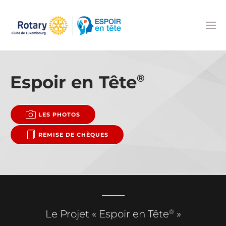
Accéder au contenu principal
Espoir en Tête
®
LES PHOTOS
REMISE DE CHÈQUES
®
Le Projet « Espoir en Tête
»