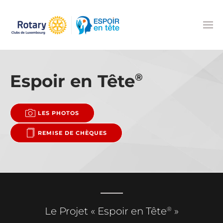
Accéder au contenu principal
Espoir en Tête
®
LES PHOTOS
REMISE DE CHÈQUES
®
Le Projet « Espoir en Tête
»