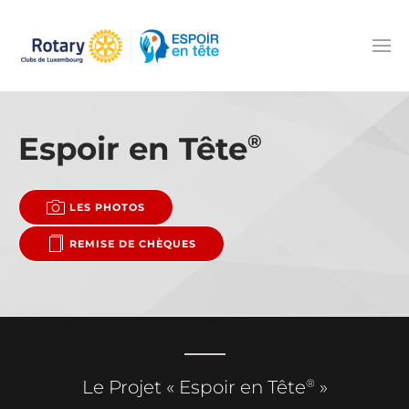
Accéder au contenu principal
Espoir en Tête
®
LES PHOTOS
REMISE DE CHÈQUES
®
Le Projet « Espoir en Tête
»