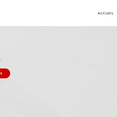
ACCUEIL
U
ES