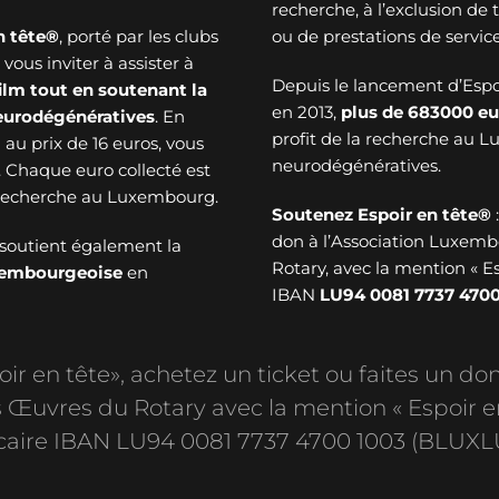
recherche, à l’exclusion de
n tête®
, porté par les clubs
ou de prestations de service
ous inviter à assister à
Depuis le lancement d’Esp
ilm tout en soutenant la
en 2013,
plus de
683000 eu
neurodégénératives
. En
profit de la recherche au 
au prix de 16 euros, vous
neurodégénératives.
. Chaque euro collecté est
a recherche au Luxembourg.
Soutenez Espoir en tête®
don à l’Association Luxem
soutient également la
Rotary, avec la mention « E
uxembourgeoise
en
IBAN
LU94 0081 7737 4700
r en tête», achetez un ticket ou faites un don
Œuvres du Rotary avec la mention « Espoir e
aire IBAN LU94 0081 7737 4700 1003 (BLUXL