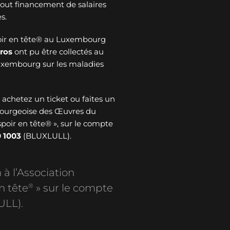
 tout financement de salaires
s.
oir en tête® au Luxembourg
ros
ont pu être collectés au
Luxembourg sur les maladies
: achetez un ticket ou faites un
bourgeoise des Œuvres du
spoir en tête® », sur le compte
 1003
(BLUXLULL).
 à l’Association
®
n tête
» sur le compte
ULL).