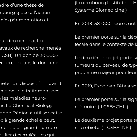
(Luxembourg Institute of H
cadre d’une thèse de
Systeme Biomedicine )
mbourg grâce à l’action
 d’expérimentation et
En 2018, 58 000.- euros ont
Le premier porte sur la dé
c
leur deuxième action
fécale dans le contexte de 
 travaux de recherche menés
CSB). Un don de 30 000,-
Le deuxième projet porte 
recherche dans le domaine
tumeurs du cerveau de typ
problème majeur pour leur 
heter un dispositif innovant
En 2019, Espoir en Tête a s
ts pour le traitement des
e les maladies neuro-
Le premier porte sur la sign
eur. Le Chemical Biology
mémoire. ( LCSB+CHL )
nde Région à utiliser cette
o à grande échelle peut,
Le deuxième projet porte su
tement d’un grand nombre
microbiote. ( LCSB+LNS )
entifier des molécules qui