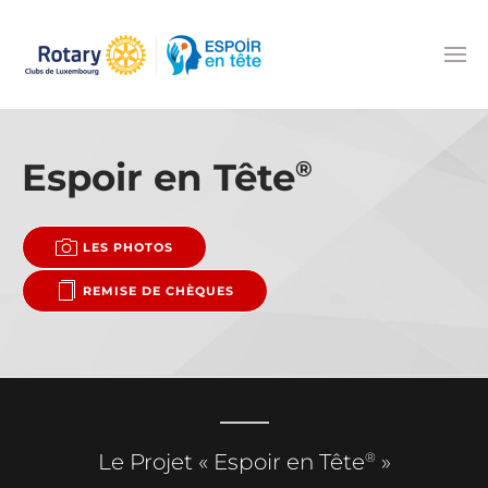
Accéder au contenu principal
Espoir en Tête
®
LES PHOTOS
REMISE DE CHÈQUES
®
Le Projet « Espoir en Tête
»