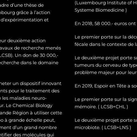
(Luxembourg Institute of H
cadre d’une thèse de
Systeme Biomedicine )
mbourg grâce à l’action
 d’expérimentation et
En 2018, 58 000.- euros ont
Le premier porte sur la dé
c
leur deuxième action
fécale dans le contexte de 
 travaux de recherche menés
CSB). Un don de 30 000,-
Le deuxième projet porte 
recherche dans le domaine
tumeurs du cerveau de typ
problème majeur pour leur 
heter un dispositif innovant
En 2019, Espoir en Tête a s
ts pour le traitement des
e les maladies neuro-
Le premier porte sur la sign
eur. Le Chemical Biology
mémoire. ( LCSB+CHL )
nde Région à utiliser cette
o à grande échelle peut,
Le deuxième projet porte su
tement d’un grand nombre
microbiote. ( LCSB+LNS )
entifier des molécules qui