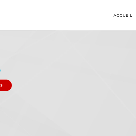
ACCUEIL
U
ES