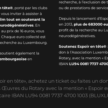
recherche, à l’exclusion de
n tête®
, porté par les clubs
ou de prestations de service
ous inviter à assister à
Depuis le lancement d’Esp
ilm tout en soutenant la
en 2013,
plus de
683000 eu
neurodégénératives
. En
profit de la recherche au 
au prix de 16 euros, vous
neurodégénératives.
. Chaque euro collecté est
a recherche au Luxembourg.
Soutenez Espoir en tête®
don à l’Association Luxem
soutient également la
Rotary, avec la mention « E
uxembourgeoise
en
IBAN
LU94 0081 7737 4700
r en tête», achetez un ticket ou faites un don
Œuvres du Rotary avec la mention « Espoir e
aire IBAN LU94 0081 7737 4700 1003 (BLUXL