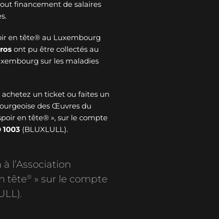
 tout financement de salaires
s.
oir en tête® au Luxembourg
ros
ont pu être collectés au
Luxembourg sur les maladies
: achetez un ticket ou faites un
bourgeoise des Œuvres du
spoir en tête® », sur le compte
 1003
(BLUXLULL).
 à l’Association
®
n tête
» sur le compte
ULL).