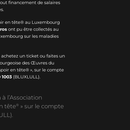
 tout financement de salaires
s.
oir en tête® au Luxembourg
ros
ont pu être collectés au
Luxembourg sur les maladies
: achetez un ticket ou faites un
bourgeoise des Œuvres du
spoir en tête® », sur le compte
 1003
(BLUXLULL).
 à l’Association
®
n tête
» sur le compte
ULL).