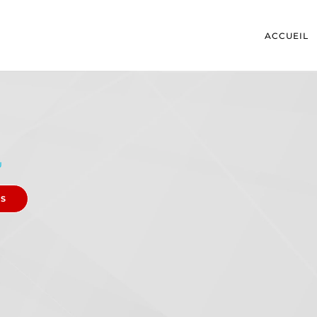
ACCUEIL
U
ES