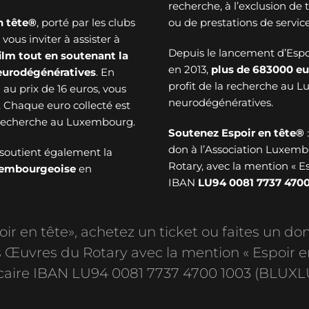
recherche, à l’exclusion de
n tête®
, porté par les clubs
ou de prestations de service
ous inviter à assister à
Depuis le lancement d’Esp
ilm tout en soutenant la
en 2013,
plus de
683000 eu
neurodégénératives
. En
profit de la recherche au 
au prix de 16 euros, vous
neurodégénératives.
. Chaque euro collecté est
a recherche au Luxembourg.
Soutenez Espoir en tête®
don à l’Association Luxem
soutient également la
Rotary, avec la mention « E
uxembourgeoise
en
IBAN
LU94 0081 7737 4700
r en tête», achetez un ticket ou faites un don
Œuvres du Rotary avec la mention « Espoir e
aire IBAN LU94 0081 7737 4700 1003 (BLUXL