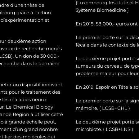
(Luxembourg Institute of H
cadre d’une thèse de
Systeme Biomedicine )
mbourg grâce à l’action
 d’expérimentation et
En 2018, 58 000.- euros ont
Le premier porte sur la dé
c
leur deuxième action
fécale dans le contexte de 
 travaux de recherche menés
CSB). Un don de 30 000,-
Le deuxième projet porte 
recherche dans le domaine
tumeurs du cerveau de typ
problème majeur pour leur 
heter un dispositif innovant
En 2019, Espoir en Tête a s
ts pour le traitement des
e les maladies neuro-
Le premier porte sur la sign
eur. Le Chemical Biology
mémoire. ( LCSB+CHL )
nde Région à utiliser cette
o à grande échelle peut,
Le deuxième projet porte su
tement d’un grand nombre
microbiote. ( LCSB+LNS )
entifier des molécules qui