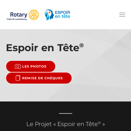
Accéder au contenu principal
Espoir en Tête
®
LES PHOTOS
REMISE DE CHÈQUES
®
Le Projet « Espoir en Tête
»