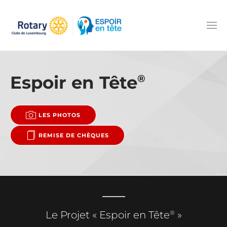
Accéder au contenu principal
Espoir en Tête
®
LES PHOTOS
REMISE DE CHÈQUES
®
Le Projet « Espoir en Tête
»