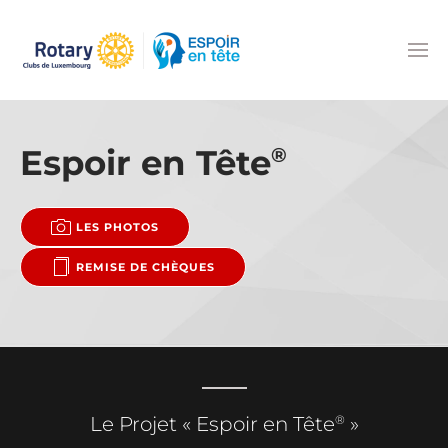
Accéder au contenu principal
Espoir en Tête
®
LES PHOTOS
REMISE DE CHÈQUES
®
Le Projet « Espoir en Tête
»