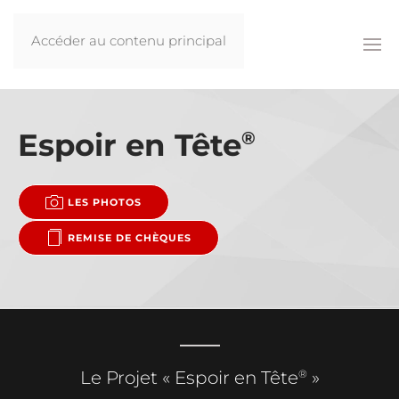
Accéder au contenu principal
Espoir en Tête
®
LES PHOTOS
REMISE DE CHÈQUES
®
Le Projet « Espoir en Tête
»