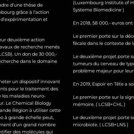
(Luxembourg Institute of H
cadre d’une thèse de
Systeme Biomedicine )
mbourg grâce à l’action
 d’expérimentation et
En 2018, 58 000.- euros ont
Le premier porte sur la dé
c
leur deuxième action
fécale dans le contexte de 
 travaux de recherche menés
CSB). Un don de 30 000,-
Le deuxième projet porte 
recherche dans le domaine
tumeurs du cerveau de typ
problème majeur pour leur 
heter un dispositif innovant
En 2019, Espoir en Tête a s
ts pour le traitement des
e les maladies neuro-
Le premier porte sur la sign
eur. Le Chemical Biology
mémoire. ( LCSB+CHL )
nde Région à utiliser cette
o à grande échelle peut,
Le deuxième projet porte su
tement d’un grand nombre
microbiote. ( LCSB+LNS )
entifier des molécules qui