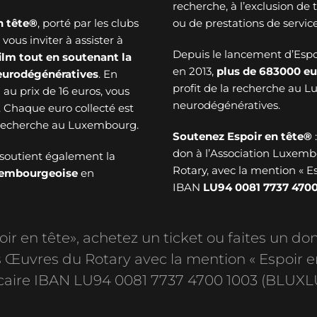
recherche, à l’exclusion de
n tête®
, porté par les clubs
ou de prestations de service
ous inviter à assister à
Depuis le lancement d’Esp
ilm tout en soutenant la
en 2013,
plus de
683000 eu
neurodégénératives
. En
profit de la recherche au 
au prix de 16 euros, vous
neurodégénératives.
. Chaque euro collecté est
a recherche au Luxembourg.
Soutenez Espoir en tête®
don à l’Association Luxem
soutient également la
Rotary, avec la mention « E
uxembourgeoise
en
IBAN
LU94 0081 7737 4700
r en tête», achetez un ticket ou faites un don
Œuvres du Rotary avec la mention « Espoir e
aire IBAN LU94 0081 7737 4700 1003 (BLUXL