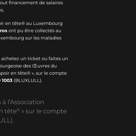
 tout financement de salaires
s.
oir en tête® au Luxembourg
ros
ont pu être collectés au
Luxembourg sur les maladies
: achetez un ticket ou faites un
bourgeoise des Œuvres du
spoir en tête® », sur le compte
 1003
(BLUXLULL).
 à l’Association
®
n tête
» sur le compte
ULL).