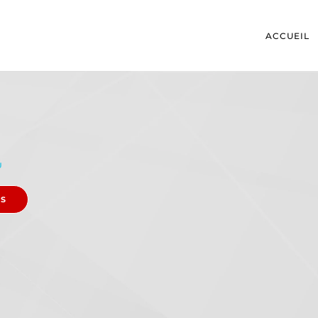
ACCUEIL
U
ES