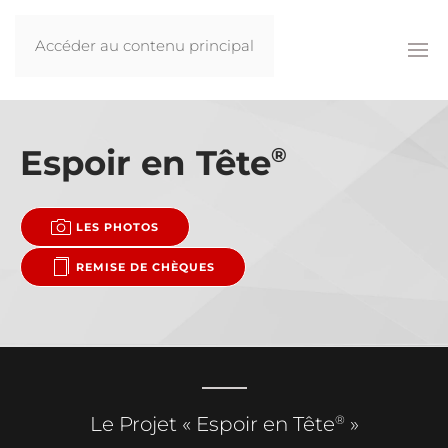
Accéder au contenu principal
Espoir en Tête
®
LES PHOTOS
REMISE DE CHÈQUES
®
Le Projet « Espoir en Tête
»