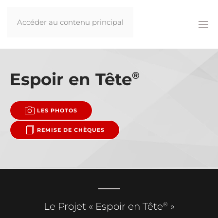
Accéder au contenu principal
Espoir en Tête
®
LES PHOTOS
REMISE DE CHÈQUES
®
Le Projet « Espoir en Tête
»