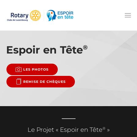
Accéder au contenu principal
Espoir en Tête
®
LES PHOTOS
REMISE DE CHÈQUES
®
Le Projet « Espoir en Tête
»