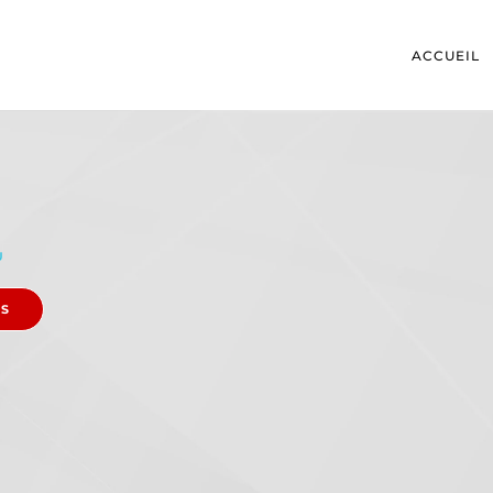
ACCUEIL
U
ES