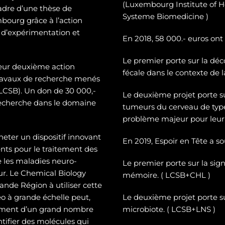
(Luxembourg Institute of H
cadre d’une thèse de
Systeme Biomedicine )
mbourg grâce à l’action
 d’expérimentation et
En 2018, 58 000.- euros ont
Le premier porte sur la dé
c
leur deuxième action
fécale dans le contexte de 
 travaux de recherche menés
CSB). Un don de 30 000,-
Le deuxième projet porte 
recherche dans le domaine
tumeurs du cerveau de typ
problème majeur pour leur 
heter un dispositif innovant
En 2019, Espoir en Tête a s
ts pour le traitement des
e les maladies neuro-
Le premier porte sur la sign
eur. Le Chemical Biology
mémoire. ( LCSB+CHL )
nde Région à utiliser cette
o à grande échelle peut,
Le deuxième projet porte su
tement d’un grand nombre
microbiote. ( LCSB+LNS )
entifier des molécules qui