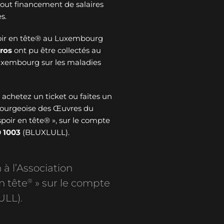
 tout financement de salaires
s.
oir en tête® au Luxembourg
ros
ont pu être collectés au
Luxembourg sur les maladies
: achetez un ticket ou faites un
bourgeoise des Œuvres du
spoir en tête® », sur le compte
 1003
(BLUXLULL).
 à l’Association
®
n tête
» sur le compte
ULL).