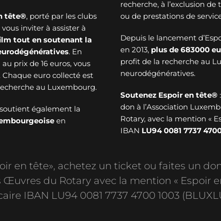
recherche, à l’exclusion de
n tête®
, porté par les clubs
ou de prestations de service
ous inviter à assister à
Depuis le lancement d’Esp
ilm tout en soutenant la
en 2013,
plus de
683000 eu
neurodégénératives
. En
profit de la recherche au 
au prix de 16 euros, vous
neurodégénératives.
. Chaque euro collecté est
a recherche au Luxembourg.
Soutenez Espoir en tête®
don à l’Association Luxem
soutient également la
Rotary, avec la mention « E
uxembourgeoise
en
IBAN
LU94 0081 7737 4700
r en tête», achetez un ticket ou faites un don
Œuvres du Rotary avec la mention « Espoir e
aire IBAN LU94 0081 7737 4700 1003 (BLUXL