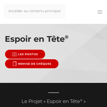
Accéder au contenu principal
Espoir en Tête
®
LES PHOTOS
REMISE DE CHÈQUES
®
Le Projet « Espoir en Tête
»