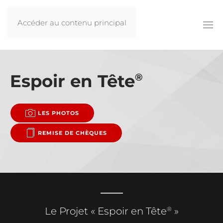
Accéder au contenu principal
Espoir en Tête
®
LES PHOTOS
REMISE DE CHÈQUES
®
Le Projet « Espoir en Tête
»