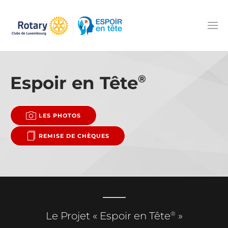
Accéder au contenu principal
Espoir en Tête
®
LES PHOTOS
REMISE DE CHÈQUES
®
Le Projet « Espoir en Tête
»