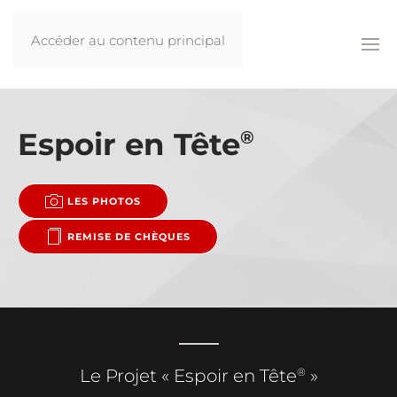
Accéder au contenu principal
Espoir en Tête
®
LES PHOTOS
REMISE DE CHÈQUES
®
Le Projet « Espoir en Tête
»