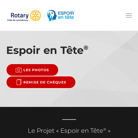
Accéder au contenu principal
Espoir en Tête
®
LES PHOTOS
REMISE DE CHÈQUES
®
Le Projet « Espoir en Tête
»