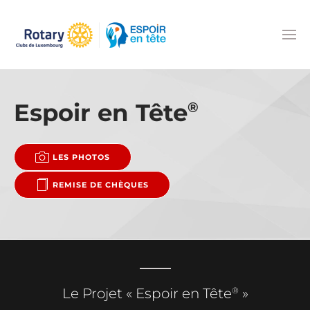
Accéder au contenu principal
Espoir en Tête
®
LES PHOTOS
REMISE DE CHÈQUES
®
Le Projet « Espoir en Tête
»