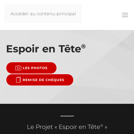
Accéder au contenu principal
Espoir en Tête
®
LES PHOTOS
REMISE DE CHÈQUES
®
Le Projet « Espoir en Tête
»