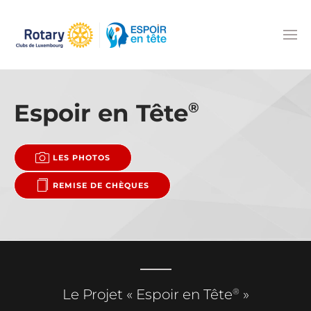
Accéder au contenu principal
Espoir en Tête
®
LES PHOTOS
REMISE DE CHÈQUES
®
Le Projet « Espoir en Tête
»